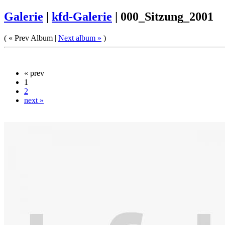
Galerie
|
kfd-Galerie
|
000_Sitzung_2001
(
« Prev Album
|
Next album »
)
« prev
1
2
next »