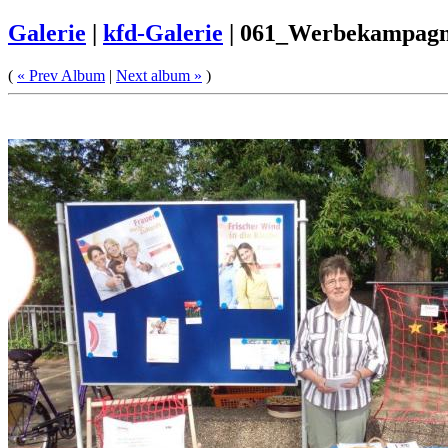
Galerie
|
kfd-Galerie
|
061_Werbekampagn
(
« Prev Album
|
Next album »
)